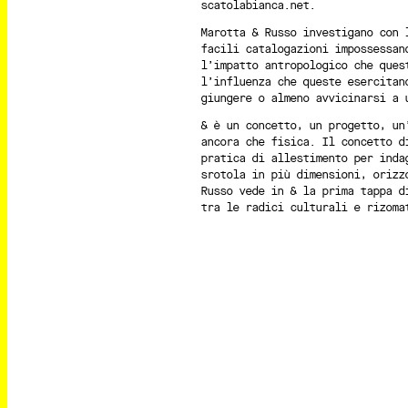
scatolabianca.net.
Marotta & Russo investigano con 
facili catalogazioni impossessan
l’impatto antropologico che ques
l’influenza che queste esercitan
giungere o almeno avvicinarsi a 
& è un concetto, un progetto, un
ancora che fisica. Il concetto d
pratica di allestimento per inda
srotola in più dimensioni, orizz
Russo vede in & la prima tappa d
tra le radici culturali e rizoma