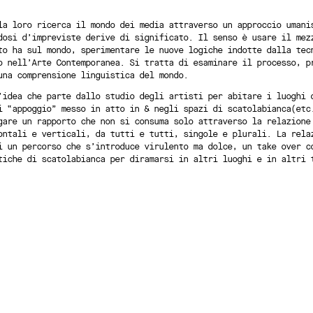
la loro ricerca il mondo dei media attraverso un approccio umani
dosi d’impreviste derive di significato. Il senso è usare il mez
to ha sul mondo, sperimentare le nuove logiche indotte dalla tec
o nell’Arte Contemporanea. Si tratta di esaminare il processo, p
una comprensione linguistica del mondo.
’idea che parte dallo studio degli artisti per abitare i luoghi 
i “appoggio” messo in atto in & negli spazi di scatolabianca(etc
gare un rapporto che non si consuma solo attraverso la relazione
ontali e verticali, da tutti e tutti, singole e plurali. La rela
i un percorso che s’introduce virulento ma dolce, un take over c
tiche di scatolabianca per diramarsi in altri luoghi e in altri 