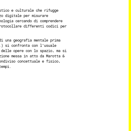
stico e culturale che rifugge
zo digitale per misurare
nologia cercando di comprendere
rotocollare differenti codici per
di una geografia mentale prima
.) si confronta con l’usuale
 delle opere con lo spazio, ma si
zione messa in atto da Marotta &
ondiviso concettuale e fisico,
tempi.