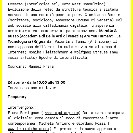
Fossato (Interlogica srl, Data Mart Consulting)
Evoluzione della rete: da struttura tecnica a sistema
nervoso di una società peer to peer; Gianfranco Bettin
(scrittore, sociologo, Assessore Comune di Venezia) Dal
web sociale alla cittadinanza digitale: trasparenza
amministrativa, democrazia, partecipazione;
Marotta &
Russo (Accademia di Belle Arti di Venezia) Are You Human? - La
Tecnologia ci (Ri)guarda;
Valentina Tanni (Artribune) Il
contrappasso dell'arte. La cultura visiva al tempo di
Internet; Monika Fleitschmann e Wolfgang Strauss (new
media artists) Epoche di interattività.
Coordina: Manuel Frara
24 aprile - dalle 10.00 alle 13.00
Terza sessione di lavori
Temporary
Intervengono:
Elena Bordignon (
www.atpdiary.com
) Dalla carta stampata
al digitale: come cambia il modo di raccontare l'arte
contemporanea; Michela Arfiero e Giordano Pozzi (
www.fruitoftheforest
) Flip-side - Un nuovo approccio