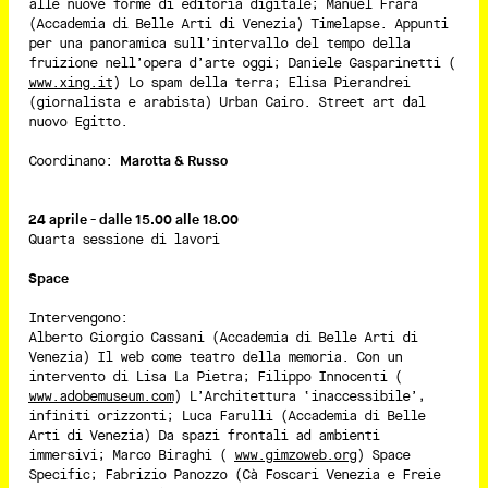
alle nuove forme di editoria digitale; Manuel Frara
(Accademia di Belle Arti di Venezia) Timelapse. Appunti
per una panoramica sull’intervallo del tempo della
fruizione nell’opera d’arte oggi; Daniele Gasparinetti (
www.xing.it
) Lo spam della terra; Elisa Pierandrei
(giornalista e arabista) Urban Cairo. Street art dal
nuovo Egitto.
Coordinano:
Marotta & Russo
24 aprile - dalle 15.00 alle 18.00
Quarta sessione di lavori
Space
Intervengono:
Alberto Giorgio Cassani (Accademia di Belle Arti di
Venezia) Il web come teatro della memoria. Con un
intervento di Lisa La Pietra; Filippo Innocenti (
www.adobemuseum.com
) L’Architettura ‘inaccessibile’,
infiniti orizzonti; Luca Farulli (Accademia di Belle
Arti di Venezia) Da spazi frontali ad ambienti
immersivi; Marco Biraghi (
www.gimzoweb.org
) Space
Specific; Fabrizio Panozzo (Cà Foscari Venezia e Freie