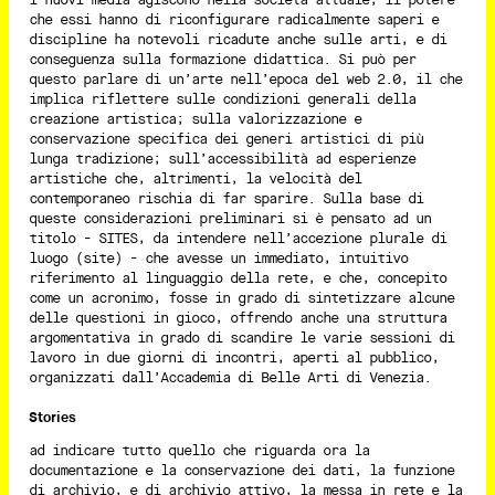
i nuovi media agiscono nella società attuale, il potere
che essi hanno di riconfigurare radicalmente saperi e
discipline ha notevoli ricadute anche sulle arti, e di
conseguenza sulla formazione didattica. Si può per
questo parlare di un’arte nell’epoca del web 2.0, il che
implica riflettere sulle condizioni generali della
creazione artistica; sulla valorizzazione e
conservazione specifica dei generi artistici di più
lunga tradizione; sull’accessibilità ad esperienze
artistiche che, altrimenti, la velocità del
contemporaneo rischia di far sparire. Sulla base di
queste considerazioni preliminari si è pensato ad un
titolo - SITES, da intendere nell’accezione plurale di
luogo (site) - che avesse un immediato, intuitivo
riferimento al linguaggio della rete, e che, concepito
come un acronimo, fosse in grado di sintetizzare alcune
delle questioni in gioco, offrendo anche una struttura
argomentativa in grado di scandire le varie sessioni di
lavoro in due giorni di incontri, aperti al pubblico,
organizzati dall’Accademia di Belle Arti di Venezia.
Stories
ad indicare tutto quello che riguarda ora la
documentazione e la conservazione dei dati, la funzione
di archivio, e di archivio attivo, la messa in rete e la