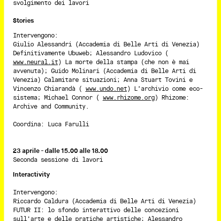
svolgimento dei lavori
Stories
Intervengono:
Giulio Alessandri (Accademia di Belle Arti di Venezia)
Definitivamente Ubuweb; Alessandro Ludovico (
www.neural.it
) La morte della stampa (che non è mai
avvenuta); Guido Molinari (Accademia di Belle Arti di
Venezia) Calamitare situazioni; Anna Stuart Tovini e
Vincenzo Chiarandà (
www.undo.net
) L’archivio come eco-
sistema; Michael Connor (
www.rhizome.org
) Rhizome:
Archive and Community.
Coordina: Luca Farulli
23 aprile - dalle 15.00 alle 18.00
Seconda sessione di lavori
Interactivity
Intervengono:
Riccardo Caldura (Accademia di Belle Arti di Venezia)
FUTUR II: lo sfondo interattivo delle concezioni
sull’arte e delle pratiche artistiche; Alessandro