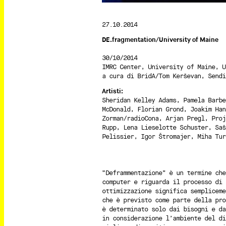
27.10.2014
DE.fragmentation/University of Maine
30/10/2014
IMRC Center, University of Maine, U
a cura di BridA/Tom Kerševan, Sendi
Artisti:
Sheridan Kelley Adams, Pamela Barbe
McDonald, Florian Grond, Joakim Ha
Zorman/radioCona, Arjan Pregl, Proj
Rupp, Lena Lieselotte Schuster, Saš
Pelissier, Igor Štromajer, Miha Tur
“Deframmentazione” è un termine che
computer e riguarda il processo di 
ottimizzazione significa sempliceme
che è previsto come parte della pro
è determinato solo dai bisogni e da
in considerazione l’ambiente del di