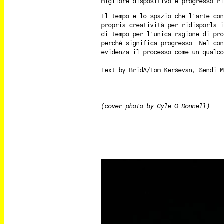
migliore dispositivo e progresso ri
Il tempo e lo spazio che l’arte con
propria creatività per ridisporla i
di tempo per l’unica ragione di pro
perché significa progresso. Nel con
evidenza il processo come un qualco
Text by BridA/Tom Kerševan, Sendi M
(cover photo by Cyle O`Donnell)