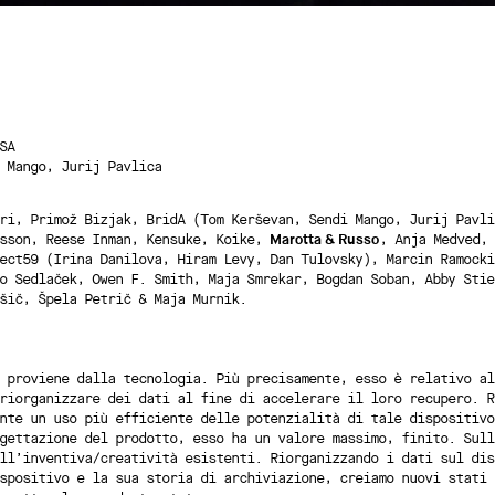
SA
 Mango, Jurij Pavlica
ri, Primož Bizjak, BridA (Tom Kerševan, Sendi Mango, Jurij Pavli
nsson, Reese Inman, Kensuke, Koike,
Marotta & Russo
, Anja Medved, 
ect59 (Irina Danilova, Hiram Levy, Dan Tulovsky), Marcin Ramocki
o Sedlaček, Owen F. Smith, Maja Smrekar, Bogdan Soban, Abby Stie
šič, Špela Petrič & Maja Murnik.
 proviene dalla tecnologia. Più precisamente, esso è relativo al
riorganizzare dei dati al fine di accelerare il loro recupero. R
nte un uso più efficiente delle potenzialità di tale dispositivo
gettazione del prodotto, esso ha un valore massimo, finito. Sull
ll’inventiva/creatività esistenti. Riorganizzando i dati sul dis
spositivo e la sua storia di archiviazione, creiamo nuovi stati 