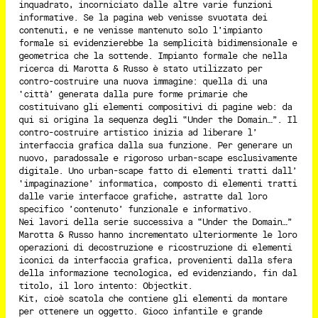
inquadrato, incorniciato dalle altre varie funzioni
informative. Se la pagina web venisse svuotata dei
contenuti, e ne venisse mantenuto solo l’impianto
formale si evidenzierebbe la semplicità bidimensionale e
geometrica che la sottende. Impianto formale che nella
ricerca di Marotta & Russo è stato utilizzato per
contro-costruire una nuova immagine: quella di una
‘città’ generata dalla pure forme primarie che
costituivano gli elementi compositivi di pagine web: da
qui si origina la sequenza degli “Under the Domain…”. Il
contro-costruire artistico inizia ad liberare l’
interfaccia grafica dalla sua funzione. Per generare un
nuovo, paradossale e rigoroso urban-scape esclusivamente
digitale. Uno urban-scape fatto di elementi tratti dall’
‘impaginazione’ informatica, composto di elementi tratti
dalle varie interfacce grafiche, astratte dal loro
specifico ’contenuto’ funzionale e informativo.
Nei lavori della serie successiva a “Under the Domain…”
Marotta & Russo hanno incrementato ulteriormente le loro
operazioni di decostruzione e ricostruzione di elementi
iconici da interfaccia grafica, provenienti dalla sfera
della informazione tecnologica, ed evidenziando, fin dal
titolo, il loro intento: Objectkit.
Kit, cioè scatola che contiene gli elementi da montare
per ottenere un oggetto. Gioco infantile e grande