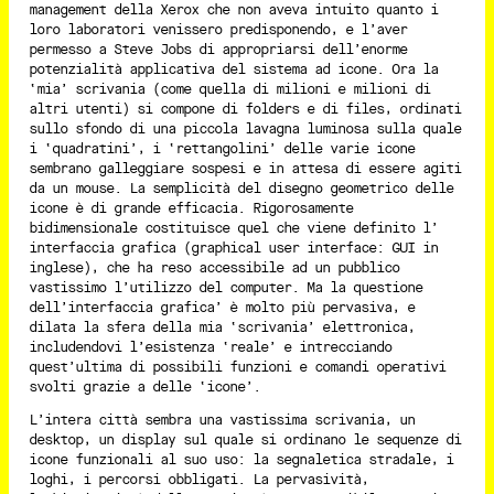
management della Xerox che non aveva intuito quanto i
loro laboratori venissero predisponendo, e l’aver
permesso a Steve Jobs di appropriarsi dell’enorme
potenzialità applicativa del sistema ad icone. Ora la
‘mia’ scrivania (come quella di milioni e milioni di
altri utenti) si compone di folders e di files, ordinati
sullo sfondo di una piccola lavagna luminosa sulla quale
i ‘quadratini’, i ‘rettangolini’ delle varie icone
sembrano galleggiare sospesi e in attesa di essere agiti
da un mouse. La semplicità del disegno geometrico delle
icone è di grande efficacia. Rigorosamente
bidimensionale costituisce quel che viene definito l’
interfaccia grafica (graphical user interface: GUI in
inglese), che ha reso accessibile ad un pubblico
vastissimo l’utilizzo del computer. Ma la questione
dell’interfaccia grafica’ è molto più pervasiva, e
dilata la sfera della mia ‘scrivania’ elettronica,
includendovi l’esistenza ‘reale’ e intrecciando
quest’ultima di possibili funzioni e comandi operativi
svolti grazie a delle ‘icone’.
L’intera città sembra una vastissima scrivania, un
desktop, un display sul quale si ordinano le sequenze di
icone funzionali al suo uso: la segnaletica stradale, i
loghi, i percorsi obbligati. La pervasività,