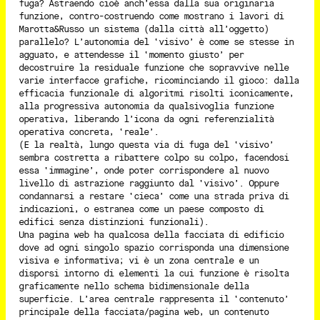
fuga? Astraendo cioè anch’essa dalla sua originaria
funzione, contro-costruendo come mostrano i lavori di
Marotta&Russo un sistema (dalla città all’oggetto)
parallelo? L’autonomia del ‘visivo’ è come se stesse in
agguato, e attendesse il ‘momento giusto’ per
decostruire la residuale funzione che sopravvive nelle
varie interfacce grafiche, ricominciando il gioco: dalla
efficacia funzionale di algoritmi risolti iconicamente,
alla progressiva autonomia da qualsivoglia funzione
operativa, liberando l’icona da ogni referenzialità
operativa concreta, ‘reale’.
(E la realtà, lungo questa via di fuga del ‘visivo’
sembra costretta a ribattere colpo su colpo, facendosi
essa ‘immagine’, onde poter corrispondere al nuovo
livello di astrazione raggiunto dal ‘visivo’. Oppure
condannarsi a restare ‘cieca’ come una strada priva di
indicazioni, o estranea come un paese composto di
edifici senza distinzioni funzionali).
Una pagina web ha qualcosa della facciata di edificio
dove ad ogni singolo spazio corrisponda una dimensione
visiva e informativa; vi è un zona centrale e un
disporsi intorno di elementi la cui funzione è risolta
graficamente nello schema bidimensionale della
superficie. L’area centrale rappresenta il ‘contenuto’
principale della facciata/pagina web, un contenuto