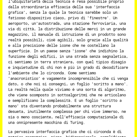
l’ubiquitarietà della tecnica è resa possibile proprio
dalla straordinaria efficacia della sua ‘interfaccia
grafica’, senza la quale la tecnica sarebbe solo un
faticoso dispositivo cieco, privo di ‘finestre’. Un
aeroporto, un’autostrada, una stazione ferroviaria, una
via di città, la distribuzione delle merci in un grande
magazzino, il manuale di istruzione di un prodotto sono
realtà possibili, cioè agibili, solo grazie alla qualità
e alla precisione delle icone che ne costellano la
superficie. In un paese senza ‘icone’ che indichino la
funzione degli edifici, in una strada senza segnaletica,
ci sentiamo in terra straniera, con quel tipico disagio
e inquietudine di chi non è più in grado di decodificare
l’ambiente che lo circonda. Come sentiamo
‘anacronistico’ e vagamente incomprensibile che ci venga
dato, o che noi si consegni, un foglio ‘scritto a mano’.
La realtà nella quale viviamo è una sorta di algoritmo,
che viene scomposto in sottoalgoritmi che ne articolano
e semplificano la complessità. E un foglio ‘scritto a
mano’ sta diventando probabilmente una struttura
desueta, inutilmente complessa per chi vive immerso, ne
sia o meno cosciente, nell’efficacia computazionale di
una onnipresente macchina di Turing.
La pervasiva interfaccia grafica che ci circonda è di