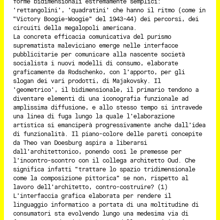
forme bidimensionali estremamente semplici:
‘rettangolini’, ‘quadratini’ che hanno il ritmo (come in
“Victory Boogie-Woogie” del 1943-44) dei percorsi, dei
circuiti della megalopoli americana.
La concreta efficacia comunicativa del purismo
suprematista maleviciano emerge nelle interfacce
pubblicitarie per comunicare alla nascente società
socialista i nuovi modelli di consumo, elaborate
graficamente da Rodschenko, con l’apporto, per gli
slogan dei vari prodotti, di Majakovsky. Il
‘geometrico’, il bidimensionale, il primario tendono a
diventare elementi di una iconografia funzionale ad
amplissima diffusione, e allo stesso tempo si intravede
una linea di fuga lungo la quale l’elaborazione
artistica si emanciperà progressivamente anche dall’idea
di funzionalità. Il piano-colore delle pareti concepite
da Theo van Doesburg aspira a liberarsi
dall’architettonico, ponendo così le premesse per
l’incontro-scontro con il collega architetto Oud. Che
significa infatti “trattare lo spazio tridimensionale
come la composizione pittorica” se non, rispetto al
lavoro dell’architetto, contro-costruire? (1)
L’interfaccia grafica elaborata per rendere il
linguaggio informatico a portata di una moltitudine di
consumatori sta evolvendo lungo una medesima via di