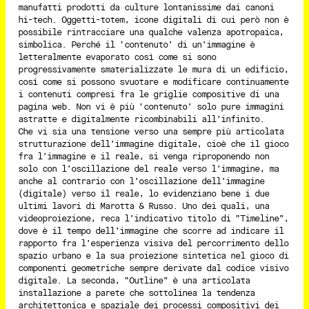
manufatti prodotti da culture lontanissime dai canoni
hi-tech. Oggetti-totem, icone digitali di cui però non è
possibile rintracciare una qualche valenza apotropaica,
simbolica. Perché il ‘contenuto’ di un’immagine è
letteralmente evaporato così come si sono
progressivamente smaterializzate le mura di un edificio,
così come si possono svuotare e modificare continuamente
i contenuti compresi fra le griglie compositive di una
pagina web. Non vi è più ‘contenuto’ solo pure immagini
astratte e digitalmente ricombinabili all’infinito.
Che vi sia una tensione verso una sempre più articolata
strutturazione dell’immagine digitale, cioè che il gioco
fra l’immagine e il reale, si venga riproponendo non
solo con l’oscillazione del reale verso l’immagine, ma
anche al contrario con l’oscillazione dell’immagine
(digitale) verso il reale, lo evidenziano bene i due
ultimi lavori di Marotta & Russo. Uno dei quali, una
videoproiezione, reca l’indicativo titolo di “Timeline”,
dove è il tempo dell’immagine che scorre ad indicare il
rapporto fra l’esperienza visiva del percorrimento dello
spazio urbano e la sua proiezione sintetica nel gioco di
componenti geometriche sempre derivate dal codice visivo
digitale. La seconda, “Outline” è una articolata
installazione a parete che sottolinea la tendenza
architettonica e spaziale dei processi compositivi dei