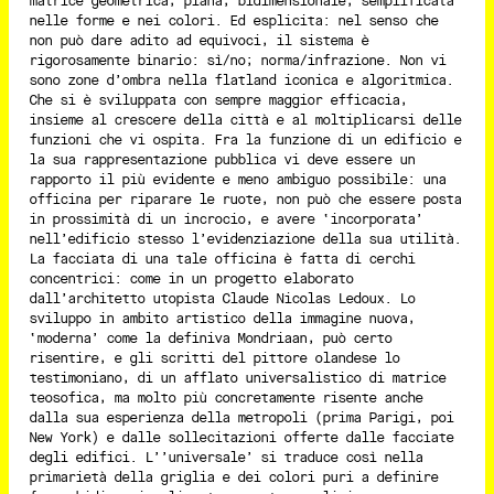
matrice geometrica, piana, bidimensionale, semplificata
nelle forme e nei colori. Ed esplicita: nel senso che
non può dare adito ad equivoci, il sistema è
rigorosamente binario: sì/no; norma/infrazione. Non vi
sono zone d’ombra nella flatland iconica e algoritmica.
Che si è sviluppata con sempre maggior efficacia,
insieme al crescere della città e al moltiplicarsi delle
funzioni che vi ospita. Fra la funzione di un edificio e
la sua rappresentazione pubblica vi deve essere un
rapporto il più evidente e meno ambiguo possibile: una
officina per riparare le ruote, non può che essere posta
in prossimità di un incrocio, e avere ‘incorporata’
nell’edificio stesso l’evidenziazione della sua utilità.
La facciata di una tale officina è fatta di cerchi
concentrici: come in un progetto elaborato
dall’architetto utopista Claude Nicolas Ledoux. Lo
sviluppo in ambito artistico della immagine nuova,
‘moderna’ come la definiva Mondriaan, può certo
risentire, e gli scritti del pittore olandese lo
testimoniano, di un afflato universalistico di matrice
teosofica, ma molto più concretamente risente anche
dalla sua esperienza della metropoli (prima Parigi, poi
New York) e dalle sollecitazioni offerte dalle facciate
degli edifici. L’’universale’ si traduce così nella
primarietà della griglia e dei colori puri a definire