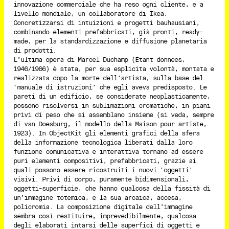
innovazione commerciale che ha reso ogni cliente, e a
livello mondiale, un collaboratore di Ikea.
Concretizzarsi di intuizioni e progetti bauhausiani,
combinando elementi prefabbricati, già pronti, ready-
made, per la standardizzazione e diffusione planetaria
di prodotti.
L’ultima opera di Marcel Duchamp (Etant donnees,
1946/1966) è stata, per sua esplicita volontà, montata e
realizzata dopo la morte dell’artista, sulla base del
‘manuale di istruzioni’ che egli aveva predisposto. Le
pareti di un edificio, se considerate neoplasticamente,
possono risolversi in sublimazioni cromatiche, in piani
privi di peso che si assemblano insieme (si veda, sempre
di van Doesburg, il modello della Maison pour artiste,
1923). In ObjectKit gli elementi grafici della sfera
della informazione tecnologica liberati dalla loro
funzione comunicativa e interattiva tornano ad essere
puri elementi compositivi, prefabbricati, grazie ai
quali possono essere ricostruiti i nuovi ‘oggetti’
visivi. Privi di corpo, puramente bidimensionali,
oggetti-superficie, che hanno qualcosa della fissità di
un’immagine totemica, e la sua arcaica, accesa,
policromia. La composizione digitale dell’immagine
sembra così restituire, imprevedibilmente, qualcosa
degli elaborati intarsi delle superfici di oggetti e