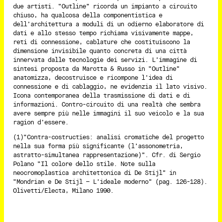
due artisti. “Outline” ricorda un impianto a circuito
chiuso, ha qualcosa della componentistica e
dell’architettura a moduli di un odierno elaboratore di
dati e allo stesso tempo richiama visivamente mappe,
reti di connessione, cablature che costituiscono la
dimensione invisibile quanto concreta di una città
innervata dalle tecnologie dei servizi. L’immagine di
sintesi proposta da Marotta & Russo in “Outline”
anatomizza, decostruisce e ricompone l’idea di
connessione e di cablaggio, ne evidenzia il lato visivo.
Icona contemporanea della trasmissione di dati e di
informazioni. Contro-circuito di una realtà che sembra
avere sempre più nelle immagini il suo veicolo e la sua
ragion d’essere.
(1)“Contra-costructies: analisi cromatiche del progetto
nella sua forma più significante (l’assonometria,
astratto-simultanea rappresentazione)”. Cfr. di Sergio
Polano “Il colore dello stile. Note sulla
neocromoplastica architettonica di De Stijl” in
“Mondrian e De Stijl – L’ideale moderno” (pag. 126-128).
Olivetti/Electa, Milano 1990.