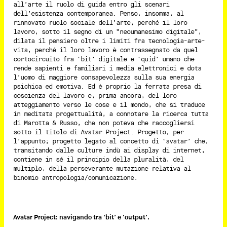
all’arte il ruolo di guida entro gli scenari
dell’esistenza contemporanea. Penso, insomma, al
rinnovato ruolo sociale dell’arte, perché il loro
lavoro, sotto il segno di un “neoumanesimo digitale”,
dilata il pensiero oltre i limiti fra tecnologia-arte-
vita, perché il loro lavoro è contrassegnato da quel
cortocircuito fra ‘bit’ digitale e ‘quid’ umano che
rende sapienti e familiari i media elettronici e dota
l’uomo di maggiore consapevolezza sulla sua energia
psichica ed emotiva. Ed è proprio la ferrata presa di
coscienza del lavoro e, prima ancora, del loro
atteggiamento verso le cose e il mondo, che si traduce
in meditata progettualità, a connotare la ricerca tutta
di Marotta & Russo, che non poteva che raccogliersi
sotto il titolo di Avatar Project. Progetto, per
l’appunto; progetto legato al concetto di ‘avatar’ che,
transitando dalle culture indù ai display di internet,
contiene in sé il principio della pluralità, del
multiplo, della perseverante mutazione relativa al
binomio antropologia/comunicazione.
Avatar Project: navigando tra ‘bit’ e ‘output’.