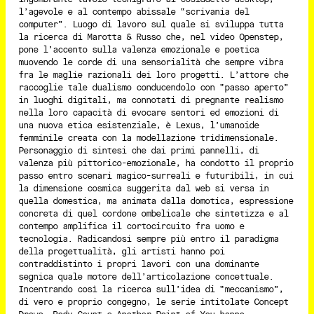
l’agevole e al contempo abissale “scrivania del
computer”. Luogo di lavoro sul quale si sviluppa tutta
la ricerca di Marotta & Russo che, nel video Openstep,
pone l’accento sulla valenza emozionale e poetica
muovendo le corde di una sensorialità che sempre vibra
fra le maglie razionali dei loro progetti. L’attore che
raccoglie tale dualismo conducendolo con “passo aperto”
in luoghi digitali, ma connotati di pregnante realismo
nella loro capacità di evocare sentori ed emozioni di
una nuova etica esistenziale, è Lexus, l’umanoide
femminile creata con la modellazione tridimensionale.
Personaggio di sintesi che dai primi pannelli, di
valenza più pittorico-emozionale, ha condotto il proprio
passo entro scenari magico-surreali e futuribili, in cui
la dimensione cosmica suggerita dal web si versa in
quella domestica, ma animata dalla domotica, espressione
concreta di quel cordone ombelicale che sintetizza e al
contempo amplifica il cortocircuito fra uomo e
tecnologia. Radicandosi sempre più entro il paradigma
della progettualità, gli artisti hanno poi
contraddistinto i propri lavori con una dominante
segnica quale motore dell’articolazione concettuale.
Incentrando così la ricerca sull’idea di “meccanismo”,
di vero e proprio congegno, le serie intitolate Concept