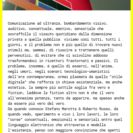
Comunicazione ad oltranza, bombardamento visivo,
auditivo, concettuale, emotivo, sensoriale che
sovraffolla il vissuto quotidiano dalla dimensione
privata a quella pubblica: viviamo così tutti, tutti i
giorni, e il problema non è più quello di trovare nuovi
stimoli ma, semmai, di riuscire a trattenere quelli
pervenutici, di evitare che ci scivolino addosso
trasformandoci in ricettori frastornati e passivi. Il
problema, insomma, è quello di esserci, nell’anima,
negli umori, negli scenari tecnologico-umanistici
dell’era contemporanea, ormai plasmata da quello “stile
digitale” che rafforza in chiave esistenziale, ma anche
estetica, la sempre più sottile soglia fra vero e
fiction, laddove la fiction altro non è che il vero
all’ennesima potenza, tanto da apparire, ma spesso anche
da essere più vero del vero.
Da quando conosco Stefano Marotta & Roberto Russo, da
quando vedo, sperimento e vivo i loro lavori, le loro
“corse” concettuali, emozionali e sensoriali entro quel
linguaggio elettronico che attraversa e modella
l’esistenza, penso con maggiore convinzione che spetti