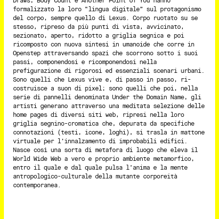
Draws, Body Count e Another Point of You hanno
formalizzato la loro “lingua digitale” sul protagonismo
del corpo, sempre quello di Lexus. Corpo ruotato su se
stesso, ripreso da più punti di vista, avvicinato,
sezionato, aperto, ridotto a griglia segnica e poi
ricomposto con nuova sintesi in umanoide che corre in
Openstep attraversando spazi che scorrono sotto i suoi
passi, componendosi e ricomponendosi nella
prefigurazione di rigorosi ed essenziali scenari urbani.
Sono quelli che Lexus vive e, di passo in passo, ri-
costruisce a suon di pixel; sono quelli che poi, nella
serie di pannelli denominata Under the Domain Name, gli
artisti generano attraverso una meditata selezione delle
home pages di diversi siti web, ripresi nella loro
griglia segnino-cromatica che, depurata da specifiche
connotazioni (testi, icone, loghi), si trasla in mattone
virtuale per l’innalzamento di improbabili edifici.
Nasce così una sorta di metafora di luogo che eleva il
World Wide Web a vero e proprio ambiente metamorfico,
entro il quale e dal quale pulsa l’anima e la mente
antropologico-culturale della mutante corporeità
contemporanea.