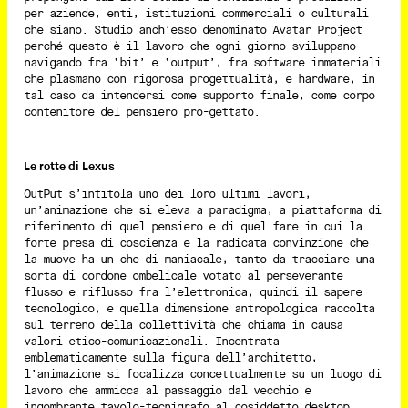
per aziende, enti, istituzioni commerciali o culturali
che siano. Studio anch’esso denominato Avatar Project
perché questo è il lavoro che ogni giorno sviluppano
navigando fra ‘bit’ e ‘output’, fra software immateriali
che plasmano con rigorosa progettualità, e hardware, in
tal caso da intendersi come supporto finale, come corpo
contenitore del pensiero pro-gettato.
Le rotte di Lexus
OutPut s’intitola uno dei loro ultimi lavori,
un’animazione che si eleva a paradigma, a piattaforma di
riferimento di quel pensiero e di quel fare in cui la
forte presa di coscienza e la radicata convinzione che
la muove ha un che di maniacale, tanto da tracciare una
sorta di cordone ombelicale votato al perseverante
flusso e riflusso fra l’elettronica, quindi il sapere
tecnologico, e quella dimensione antropologica raccolta
sul terreno della collettività che chiama in causa
valori etico-comunicazionali. Incentrata
emblematicamente sulla figura dell’architetto,
l’animazione si focalizza concettualmente su un luogo di
lavoro che ammicca al passaggio dal vecchio e
ingombrante tavolo-tecnigrafo al cosiddetto desktop,