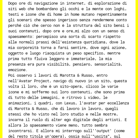
Dopo ore di navigazione in internet, di esplorazione di
siti web che bombardano gli occhi e la mente con loghi,
testi e icone che di home in home mutano repentinamente
gli scenari che spesso ingerisco senza rendermene conto
perché ciò che cerco non è la struttura del sito bensì i
suoi contenuti, dopo ore e ore…mi alzo con un senso di
spaesamento: percepisco una sorta di scarto rispetto
alle normali prassi dell’esistenza quotidiana, dove la
mia corporeità torna a farsi sentire, dove ogni azione,
oggetto e luogo riacquista un peso specifico, mentre
prima tutto fluiva leggero e immateriale, la mia
presenza era pura visibilità, pensiero, sensorialità,
emozione.
Poi osservo i lavori di Marotta & Russo, entro
nell’Avatar Project, navigo di nuovo in un sito, questa
volta il loro, che è un sito-opera, clicco le varie
icone e mi soffermo sui loro contenuti, che sono prima
di tutto delle immagini, e ritrovo i video, le
animazioni, i quadri, con Lexus, l’avatar per eccellenza
di Marotta & Russo, che di lavoro in lavoro, quegli
stessi che ho visto nel loro studio e nelle mostre,
incarna il ruolo di alter ego digitale degli artisti. E
allora lo spaesamento viene meno, tutto sembra
incontrarsi. E allora mi interrogo sull’’output’ (come
del resto titola un’opera), ossia sull’”uscita”, sul