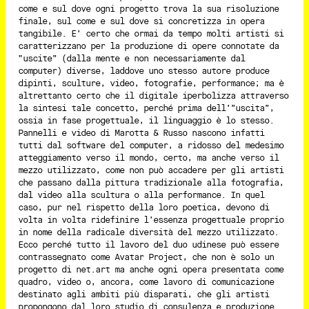
come e sul dove ogni progetto trova la sua risoluzione
finale, sul come e sul dove si concretizza in opera
tangibile. E’ certo che ormai da tempo molti artisti si
caratterizzano per la produzione di opere connotate da
“uscite” (dalla mente e non necessariamente dal
computer) diverse, laddove uno stesso autore produce
dipinti, sculture, video, fotografie, performance; ma è
altrettanto certo che il digitale iperbolizza attraverso
la sintesi tale concetto, perché prima dell’”uscita”,
ossia in fase progettuale, il linguaggio è lo stesso.
Pannelli e video di Marotta & Russo nascono infatti
tutti dal software del computer, a ridosso del medesimo
atteggiamento verso il mondo, certo, ma anche verso il
mezzo utilizzato, come non può accadere per gli artisti
che passano dalla pittura tradizionale alla fotografia,
dal video alla scultura o alla performance. In quel
caso, pur nel rispetto della loro poetica, devono di
volta in volta ridefinire l’essenza progettuale proprio
in nome della radicale diversità del mezzo utilizzato.
Ecco perché tutto il lavoro del duo udinese può essere
contrassegnato come Avatar Project, che non è solo un
progetto di net.art ma anche ogni opera presentata come
quadro, video o, ancora, come lavoro di comunicazione
destinato agli ambiti più disparati, che gli artisti
propongono dal loro studio di consulenza e produzione